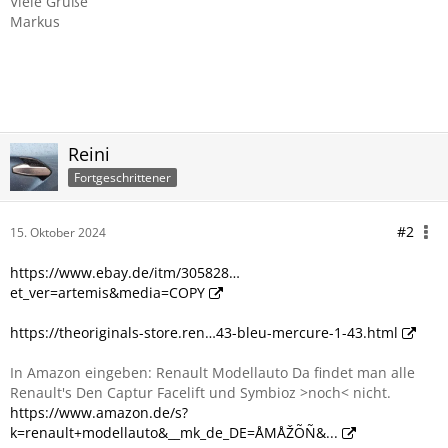
Viele Grüße
Markus
Reini
Fortgeschrittener
#2
15. Oktober 2024
https://www.ebay.de/itm/305828…
et_ver=artemis&media=COPY
https://theoriginals-store.ren…43-bleu-mercure-1-43.html
In Amazon eingeben: Renault Modellauto Da findet man alle
Renault's Den Captur Facelift und Symbioz >noch< nicht.
https://www.amazon.de/s?
k=renault+modellauto&__mk_de_DE=ÅMÅŽÕÑ&...