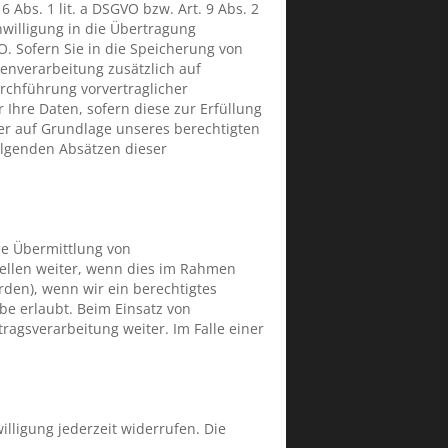
 Abs. 1 lit. a DSGVO bzw. Art. 9 Abs. 2
nwilligung in die Übertragung
O. Sofern Sie in die Speicherung von
atenverarbeitung zusätzlich auf
urchführung vorvertraglicher
 Ihre Daten, sofern diese zur Erfüllung
rner auf Grundlage unseres berechtigten
folgenden Absätzen dieser
ne Übermittlung von
ellen weiter, wenn dies im Rahmen
örden), wenn wir ein berechtigtes
be erlaubt. Beim Einsatz von
agsverarbeitung weiter. Im Falle einer
illigung jederzeit widerrufen. Die