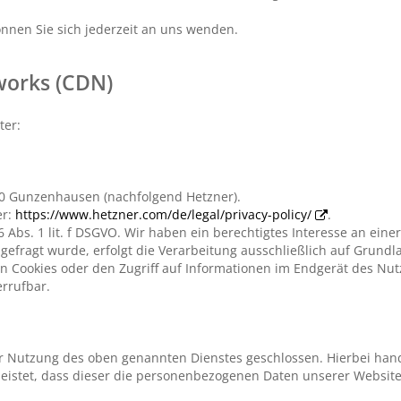
nnen Sie sich jederzeit an uns wenden.
works (CDN)
ter:
710 Gunzenhausen (nachfolgend Hetzner).
er:
https://www.hetzner.com/de/legal/privacy-policy/
.
 Abs. 1 lit. f DSGVO. Wir haben ein berechtigtes Interesse an eine
efragt wurde, erfolgt die Verarbeitung ausschließlich auf Grundlag
n Cookies oder den Zugriff auf Informationen im Endgerät des Nutze
errufbar.
ur Nutzung des oben genannten Dienstes geschlossen. Hierbei hand
leistet, dass dieser die personenbezogenen Daten unserer Websi