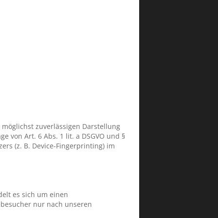
r möglichst zuverlässigen Darstellung
e von Art. 6 Abs. 1 lit. a DSGVO und §
rs (z. B. Device-Fingerprinting) im
elt es sich um einen
tebesucher nur nach unseren