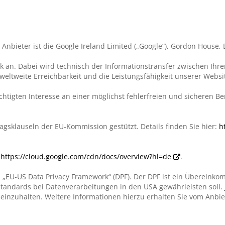
nbieter ist die Google Ireland Limited („Google“), Gordon House, B
work an. Dabei wird technisch der Informationstransfer zwischen I
weltweite Erreichbarkeit und die Leistungsfähigkeit unserer Webs
htigten Interesse an einer möglichst fehlerfreien und sicheren B
agsklauseln der EU-Kommission gestützt. Details finden Sie hier:
h
:
https://cloud.google.com/cdn/docs/overview?hl=de
.
 „EU-US Data Privacy Framework“ (DPF). Der DPF ist ein Überein
andards bei Datenverarbeitungen in den USA gewährleisten soll. J
einzuhalten. Weitere Informationen hierzu erhalten Sie vom Anbie