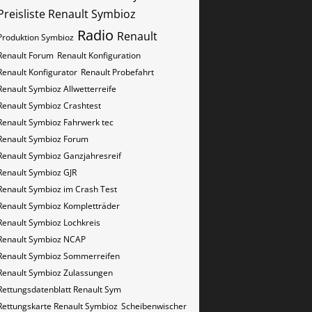
Preisliste Renault Symbioz
Radio
Renault
Produktion Symbioz
Renault Forum
Renault Konfiguration
Renault Konfigurator
Renault Probefahrt
Renault Symbioz Allwetterreife
Renault Symbioz Crashtest
Renault Symbioz Fahrwerk tec
Renault Symbioz Forum
Renault Symbioz Ganzjahresreif
Renault Symbioz GJR
Renault Symbioz im Crash Test
Renault Symbioz Kompletträder
Renault Symbioz Lochkreis
Renault Symbioz NCAP
Renault Symbioz Sommerreifen
Renault Symbioz Zulassungen
Rettungsdatenblatt Renault Sym
Rettungskarte Renault Symbioz
Scheibenwischer