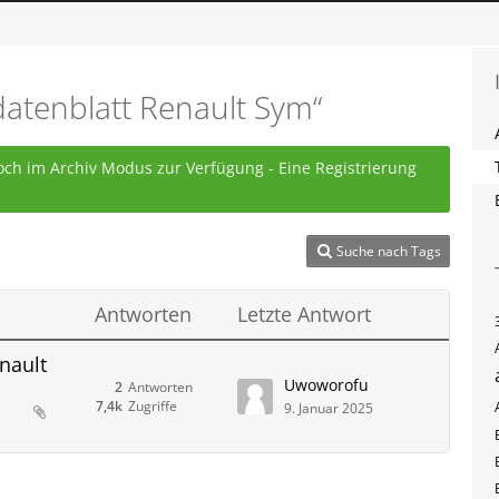
atenblatt Renault Sym“
ch im Archiv Modus zur Verfügung - Eine Registrierung
Suche nach Tags
Antworten
Letzte Antwort
nault
Uwoworofu
2
Antworten
7,4k
Zugriffe
9. Januar 2025