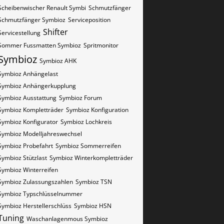
Scheibenwischer Renault​ Symbi
Schmutzfänger
Schmutzfänger Symbioz
Serviceposition
Shifter
Servicestellung
Sommer Fussmatten Symbioz
Spritmonitor
Symbioz
Symbioz AHK
Symbioz Anhängelast
Symbioz Anhängerkupplung
Symbioz Ausstattung
Symbioz Forum
Symbioz Kompletträder
Symbioz Konfiguration
Symbioz Konfigurator
Symbioz Lochkreis
Symbioz Modelljahreswechsel
Symbioz Probefahrt
Symbioz Sommerreifen
Symbioz Stützlast
Symbioz Winterkompletträder
Symbioz Winterreifen
Symbioz Zulassungszahlen
Symbioz​​​​ TSN
Symbioz​​​​ Typschlüsselnummer
Symbioz​​​​​ Herstellerschlüss
Symbioz​​​​​ HSN
Tuning
Waschanlagenmous Symbioz