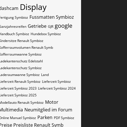
Display
dashcam
Fussmatten Symbioz
Fertigung Symbioz
google
Getriebe
Ganzjahresreifen
GJR
Handbuch Symbioz
Hundebox Symbioz
Kindersitze Renault Symbioz
Kofferraumvolumen Renault Symb
Kofferraumwanne Symbioz
Ladekantenschutz Edelstahl
Ladekantenschutz Symbioz
Laderaumwanne Symbioz
Land
Lieferzeit Renault Symbioz
Lieferzeit Symbioz
Lieferzeit Symbioz 2023
Lieferzeit Symbioz 2024
Lieferzeit Symbioz 2025
Motor
Modellauto Renault Symbioz
Multimedia
Neumitglied im Forum
Parken
Online Manuel Symbioz
PDF Symbioz
Preise Preisliste Renault Symb