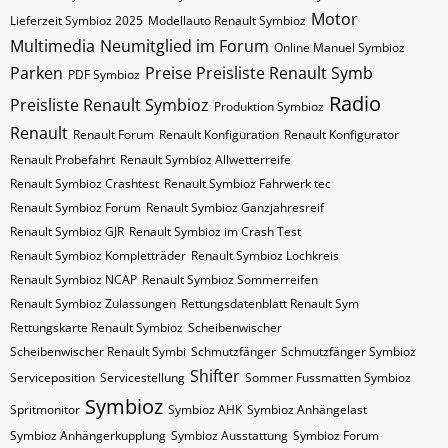
Motor
Lieferzeit Symbioz 2025
Modellauto Renault Symbioz
Multimedia
Neumitglied im Forum
Online Manuel Symbioz
Parken
Preise Preisliste Renault Symb
PDF Symbioz
Radio
Preisliste Renault Symbioz
Produktion Symbioz
Renault
Renault Forum
Renault Konfiguration
Renault Konfigurator
Renault Probefahrt
Renault Symbioz Allwetterreife
Renault Symbioz Crashtest
Renault Symbioz Fahrwerk tec
Renault Symbioz Forum
Renault Symbioz Ganzjahresreif
Renault Symbioz GJR
Renault Symbioz im Crash Test
Renault Symbioz Kompletträder
Renault Symbioz Lochkreis
Renault Symbioz NCAP
Renault Symbioz Sommerreifen
Renault Symbioz Zulassungen
Rettungsdatenblatt Renault Sym
Rettungskarte Renault Symbioz
Scheibenwischer
Scheibenwischer Renault​ Symbi
Schmutzfänger
Schmutzfänger Symbioz
Shifter
Serviceposition
Servicestellung
Sommer Fussmatten Symbioz
Symbioz
Spritmonitor
Symbioz AHK
Symbioz Anhängelast
Symbioz Anhängerkupplung
Symbioz Ausstattung
Symbioz Forum