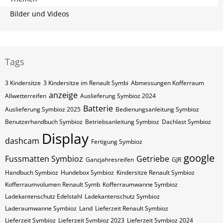
Bilder und Videos
Tags
3 Kindersitze
3 Kindersitze im Renault Symbi
Abmessungen Kofferraum
anzeige
Allwetterreifen
Auslieferung Symbioz 2024
Batterie
Auslieferung Symbioz 2025
Bedienungsanleitung Symbioz
Benutzerhandbuch Symbioz
Betriebsanleitung Symbioz
Dachlast Symbioz
Display
dashcam
Fertigung Symbioz
google
Fussmatten Symbioz
Getriebe
Ganzjahresreifen
GJR
Handbuch Symbioz
Hundebox Symbioz
Kindersitze Renault Symbioz
Kofferraumvolumen Renault Symb
Kofferraumwanne Symbioz
Ladekantenschutz Edelstahl
Ladekantenschutz Symbioz
Laderaumwanne Symbioz
Land
Lieferzeit Renault Symbioz
Lieferzeit Symbioz
Lieferzeit Symbioz 2023
Lieferzeit Symbioz 2024