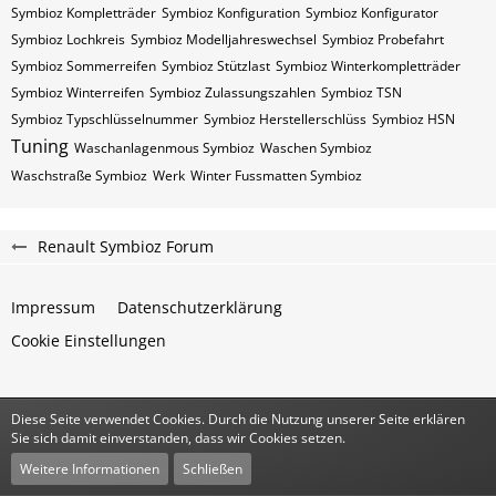
Symbioz Kompletträder
Symbioz Konfiguration
Symbioz Konfigurator
Symbioz Lochkreis
Symbioz Modelljahreswechsel
Symbioz Probefahrt
Symbioz Sommerreifen
Symbioz Stützlast
Symbioz Winterkompletträder
Symbioz Winterreifen
Symbioz Zulassungszahlen
Symbioz​​​​ TSN
Symbioz​​​​ Typschlüsselnummer
Symbioz​​​​​ Herstellerschlüss
Symbioz​​​​​ HSN
Tuning
Waschanlagenmous Symbioz
Waschen Symbioz
Waschstraße Symbioz
Werk
Winter Fussmatten Symbioz
Renault Symbioz Forum
Impressum
Datenschutzerklärung
Cookie Einstellungen
Diese Seite verwendet Cookies. Durch die Nutzung unserer Seite erklären
Community-Software:
WoltLab Suite™
Sie sich damit einverstanden, dass wir Cookies setzen.
Stil:
Classic
von
cls-design
Weitere Informationen
Schließen