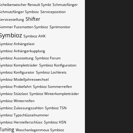
Scheibenwischer Renault​ Symbi
Schmutzfänger
Schmutzfänger Symbioz
Serviceposition
Shifter
Servicestellung
Sommer Fussmatten Symbioz
Spritmonitor
Symbioz
Symbioz AHK
Symbioz Anhängelast
Symbioz Anhängerkupplung
Symbioz Ausstattung
Symbioz Forum
Symbioz Kompletträder
Symbioz Konfiguration
Symbioz Konfigurator
Symbioz Lochkreis
Symbioz Modelljahreswechsel
Symbioz Probefahrt
Symbioz Sommerreifen
Symbioz Stützlast
Symbioz Winterkompletträder
Symbioz Winterreifen
Symbioz Zulassungszahlen
Symbioz​​​​ TSN
Symbioz​​​​ Typschlüsselnummer
Symbioz​​​​​ Herstellerschlüss
Symbioz​​​​​ HSN
Tuning
Waschanlagenmous Symbioz