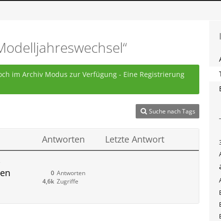
odelljahreswechsel“
ch im Archiv Modus zur Verfügung - Eine Registrierung
Suche nach Tags
Antworten
Letzte Antwort
-
gen
0
Antworten
4,6k
Zugriffe