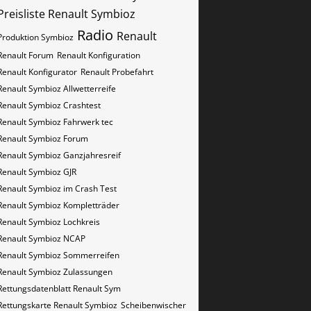
Preisliste Renault Symbioz
Radio
Renault
Produktion Symbioz
Renault Forum
Renault Konfiguration
Renault Konfigurator
Renault Probefahrt
Renault Symbioz Allwetterreife
Renault Symbioz Crashtest
Renault Symbioz Fahrwerk tec
Renault Symbioz Forum
Renault Symbioz Ganzjahresreif
Renault Symbioz GJR
Renault Symbioz im Crash Test
Renault Symbioz Kompletträder
Renault Symbioz Lochkreis
Renault Symbioz NCAP
Renault Symbioz Sommerreifen
Renault Symbioz Zulassungen
Rettungsdatenblatt Renault Sym
Rettungskarte Renault Symbioz
Scheibenwischer