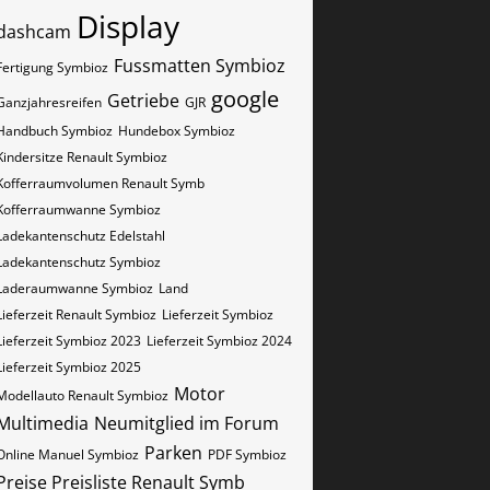
Display
dashcam
Fussmatten Symbioz
Fertigung Symbioz
google
Getriebe
Ganzjahresreifen
GJR
Handbuch Symbioz
Hundebox Symbioz
Kindersitze Renault Symbioz
Kofferraumvolumen Renault Symb
Kofferraumwanne Symbioz
Ladekantenschutz Edelstahl
Ladekantenschutz Symbioz
Laderaumwanne Symbioz
Land
Lieferzeit Renault Symbioz
Lieferzeit Symbioz
Lieferzeit Symbioz 2023
Lieferzeit Symbioz 2024
Lieferzeit Symbioz 2025
Motor
Modellauto Renault Symbioz
Multimedia
Neumitglied im Forum
Parken
Online Manuel Symbioz
PDF Symbioz
Preise Preisliste Renault Symb