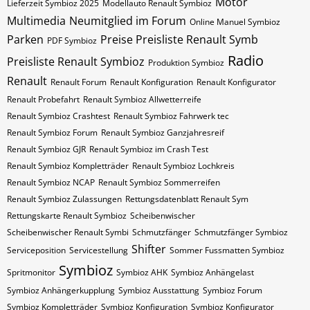
Motor
Lieferzeit Symbioz 2025
Modellauto Renault Symbioz
Multimedia
Neumitglied im Forum
Online Manuel Symbioz
Parken
Preise Preisliste Renault Symb
PDF Symbioz
Radio
Preisliste Renault Symbioz
Produktion Symbioz
Renault
Renault Forum
Renault Konfiguration
Renault Konfigurator
Renault Probefahrt
Renault Symbioz Allwetterreife
Renault Symbioz Crashtest
Renault Symbioz Fahrwerk tec
Renault Symbioz Forum
Renault Symbioz Ganzjahresreif
Renault Symbioz GJR
Renault Symbioz im Crash Test
Renault Symbioz Kompletträder
Renault Symbioz Lochkreis
Renault Symbioz NCAP
Renault Symbioz Sommerreifen
Renault Symbioz Zulassungen
Rettungsdatenblatt Renault Sym
Rettungskarte Renault Symbioz
Scheibenwischer
Scheibenwischer Renault​ Symbi
Schmutzfänger
Schmutzfänger Symbioz
Shifter
Serviceposition
Servicestellung
Sommer Fussmatten Symbioz
Symbioz
Spritmonitor
Symbioz AHK
Symbioz Anhängelast
Symbioz Anhängerkupplung
Symbioz Ausstattung
Symbioz Forum
Symbioz Kompletträder
Symbioz Konfiguration
Symbioz Konfigurator