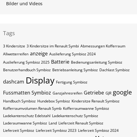
Bilder und Videos
Tags
3 Kindersitze
3 Kindersitze im Renault Symbi
Abmessungen Kofferraum
anzeige
Allwetterreifen
Auslieferung Symbioz 2024
Batterie
Auslieferung Symbioz 2025
Bedienungsanleitung Symbioz
Benutzerhandbuch Symbioz
Betriebsanleitung Symbioz
Dachlast Symbioz
Display
dashcam
Fertigung Symbioz
google
Fussmatten Symbioz
Getriebe
Ganzjahresreifen
GJR
Handbuch Symbioz
Hundebox Symbioz
Kindersitze Renault Symbioz
Kofferraumvolumen Renault Symb
Kofferraumwanne Symbioz
Ladekantenschutz Edelstahl
Ladekantenschutz Symbioz
Laderaumwanne Symbioz
Land
Lieferzeit Renault Symbioz
Lieferzeit Symbioz
Lieferzeit Symbioz 2023
Lieferzeit Symbioz 2024